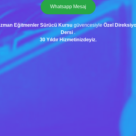
Whatsapp Mesaj
zman Eğitmenler Sürücü Kursu
güvencesiyle
Özel Direksiy
Dersi
.
30 Yıldır Hizmetinizdeyiz.