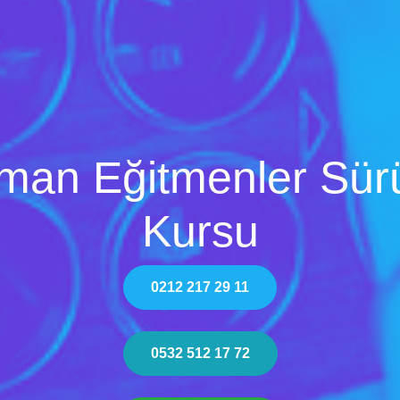
man Eğitmenler Sür
Kursu
0212 217 29 11
0532 512 17 72